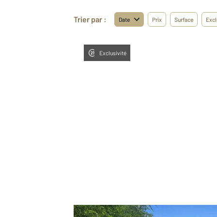
Trier par :
Date
Prix
Surface
Excl
Exclusivité