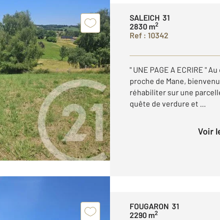
SALEICH 31
2
2830 m
Ref : 10342
" UNE PAGE A ECRIRE " Au 
proche de Mane, bienvenue 
réhabiliter sur une parcel
quête de verdure et ...
Voir 
FOUGARON 31
2
2290 m