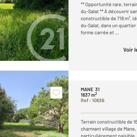
** Opportunité rare, terrai
du-Salat ** À découvrir san
constructible de 718 m², i
du-Salat, dans un quartier
forme carrée et ...
Voir 
MANE 31
2
1637 m
Ref : 10636
Terrain constructible de 16
charmant village de Mane, 
particulièrement paisible,