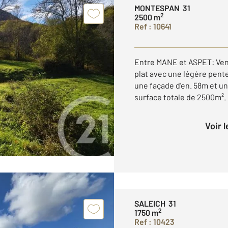
MONTESPAN 31
2
2500 m
Ref : 10641
Entre MANE et ASPET: Venez
plat avec une légère pent
une façade d'en. 58m et un
surface totale de 2500m². Il
Voir 
SALEICH 31
2
1750 m
Ref : 10423