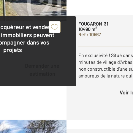
FOUGARON 31
acquéreur et vendeur,
2
10490 m
 immobiliers peuvent
Ref : 10567
ompagner dans vos
projets
En exclusivité ! Situé dans
minutes de village d'Arbas
Demander une
non constructible d'une su
estimation
amoureux de la nature qui 
Voir 