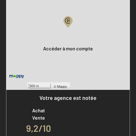
Parlons de vous, parlons biens
Votre compte :
Accéder à mon compte
500 m
©
Mappy
Votre agence est notée
Achat
Vente
9,2
/
10