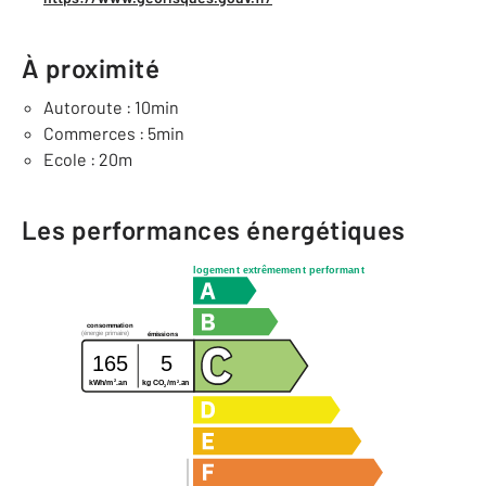
À proximité
Autoroute : 10min
Commerces : 5min
Ecole : 20m
Les performances énergétiques
logement extrêmement performant
consommation
(énergie primaire)
émissions
165
5
2
2
kg CO
/m
.an
kWh/m
.an
2