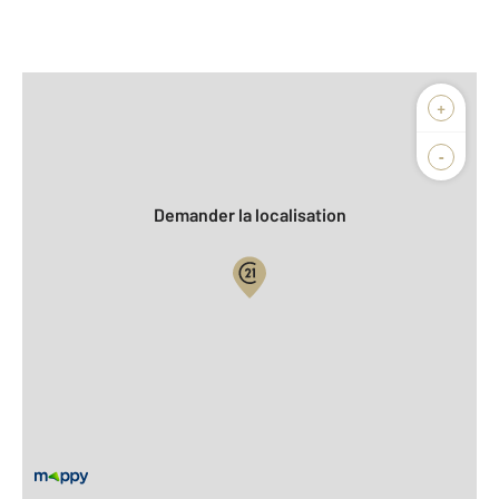
Afficher sur la carte :
+
Agence
Biens vendus
-
Demander la localisation
Vue globale
2
Surface totale : 350 m
2
Surface habitable : 197,7 m
2
Surface terrain : 981 m
Nombre de pièces : 6
[Voir le détail]
Équipements